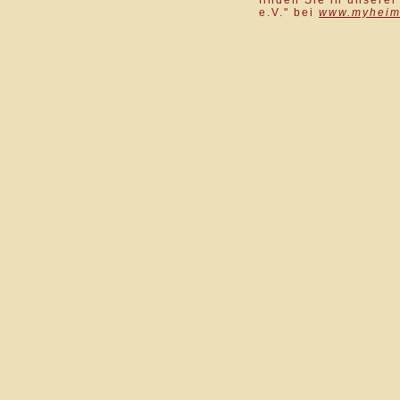
finden Sie in unsere
e.V." bei
www.myheim